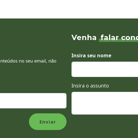
Venha
falar con
Insira seu nome
onteúdos no seu email, não
Insira o assunto
Enviar