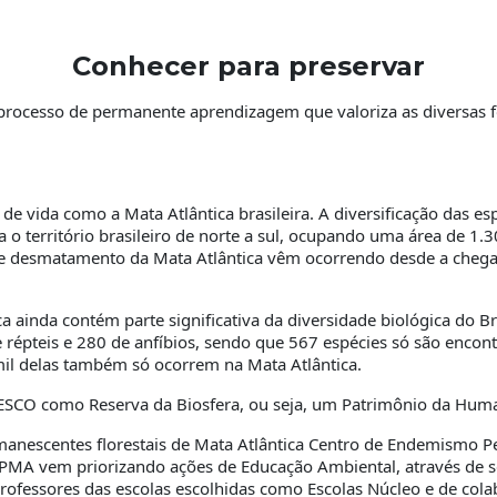
Conhecer para preservar
processo de permanente aprendizagem que valoriza as diversas
 vida como a Mata Atlântica brasileira. A diversificação das espé
ia o território brasileiro de norte a sul, ocupando uma área de 
te desmatamento da Mata Atlântica vêm ocorrendo desde a chegad
 ainda contém parte significativa da diversidade biológica do Bra
répteis e 280 de anfíbios, sendo que 567 espécies só são encont
 mil delas também só ocorrem na Mata Atlântica.
UNESCO como Reserva da Biosfera, ou seja, um Patrimônio da Hum
emanescentes florestais de Mata Atlântica Centro de Endemismo 
 IPMA vem priorizando ações de Educação Ambiental, através de
professores das escolas escolhidas como Escolas Núcleo e de col