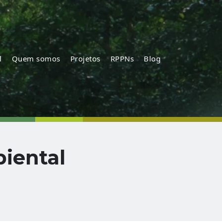
l
Quem somos
Projetos
RPPNs
Blog
iental