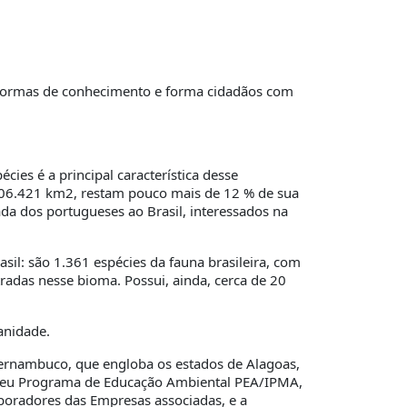
 formas de conhecimento e forma cidadãos com
cies é a principal característica desse
1.306.421 km2, restam pouco mais de 12 % de sua
a dos portugueses ao Brasil, interessados na
sil: são 1.361 espécies da fauna brasileira, com
radas nesse bioma. Possui, ainda, cerca de 20
anidade.
Pernambuco, que engloba os estados de Alagoas,
 seu Programa de Educação Ambiental PEA/IPMA,
aboradores das Empresas associadas, e a