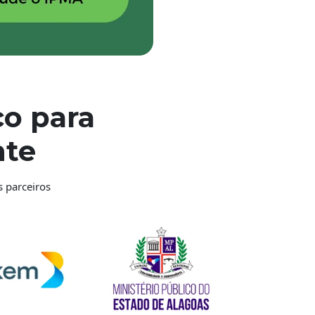
o para
nte
 parceiros