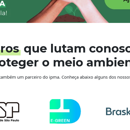
iros
que lutam conosc
oteger o meio ambie
 também um parceiro do ipma. Conheça abaixo alguns dos nossos